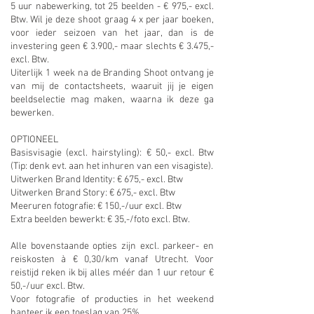
5 uur nabewerking, tot 25 beelden - € 975,- excl.
Btw. Wil je deze shoot graag 4 x per jaar boeken,
voor ieder seizoen van het jaar, dan is de
investering geen € 3.900,- maar slechts € 3.475,-
excl. Btw.
Uiterlijk 1 week na de Branding Shoot ontvang je
van mij de contactsheets, waaruit jij je eigen
beeldselectie mag maken, waarna ik deze ga
bewerken.
OPTIONEEL
Basisvisagie (excl. hairstyling): € 50,- excl. Btw
(Tip: denk evt. aan het inhuren van een visagiste).
Uitwerken Brand Identity: € 675,- excl. Btw
Uitwerken Brand Story: € 675,- excl. Btw
Meeruren fotografie: € 150,-/uur excl. Btw
Extra beelden bewerkt: € 35,-/foto excl. Btw.
Alle bovenstaande opties zijn excl. parkeer- en
reiskosten à € 0,30/km vanaf Utrecht. Voor
reistijd reken ik bij alles méér dan 1 uur retour €
50,-/uur excl. Btw.
Voor fotografie of producties in het weekend
hanteer ik een toeslag van 25%.