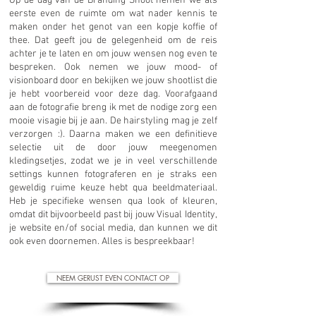
Op de dag van de Branding Shoot nemen we als
eerste even de ruimte om wat nader kennis te
maken onder het genot van een kopje koffie of
thee. Dat geeft jou de gelegenheid om de reis
achter je te laten en om jouw wensen nog even te
bespreken. Ook nemen we jouw mood- of
visionboard door en bekijken we jouw shootlist die
je hebt voorbereid voor deze dag. Voorafgaand
aan de fotografie breng ik met de nodige zorg een
mooie visagie bij je aan. De hairstyling mag je zelf
verzorgen :). Daarna maken we een definitieve
selectie uit de door jouw meegenomen
kledingsetjes, zodat we je in veel verschillende
settings kunnen fotograferen en je straks een
geweldig ruime keuze hebt qua beeldmateriaal.
Heb je specifieke wensen qua look of kleuren,
omdat dit bijvoorbeeld past bij jouw Visual Identity,
je website en/of social media, dan kunnen we dit
ook even doornemen. Alles is bespreekbaar!
NEEM GERUST EVEN CONTACT OP