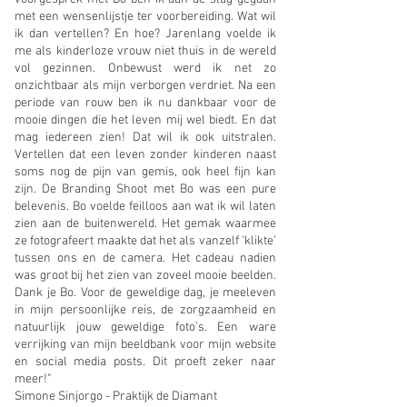
met een wensenlijstje ter voorbereiding. Wat wil
ik dan vertellen? En hoe? Jarenlang voelde ik
me als kinderloze vrouw niet thuis in de wereld
vol gezinnen. Onbewust werd ik net zo
onzichtbaar als mijn verborgen verdriet. Na een
periode van rouw ben ik nu dankbaar voor de
mooie dingen die het leven mij wel biedt. En dat
mag iedereen zien! Dat wil ik ook uitstralen.
Vertellen dat een leven zonder kinderen naast
soms nog de pijn van gemis, ook heel fijn kan
zijn. De Branding Shoot met Bo was een pure
belevenis. Bo voelde feilloos aan wat ik wil laten
zien aan de buitenwereld. Het gemak waarmee
ze fotografeert maakte dat het als vanzelf ‘klikte’
tussen ons en de camera. Het cadeau nadien
was groot bij het zien van zoveel mooie beelden.
Dank je Bo. Voor de geweldige dag, je meeleven
in mijn persoonlijke reis, de zorgzaamheid en
natuurlijk jouw geweldige foto’s. Een ware
verrijking van mijn beeldbank voor mijn website
en social media posts. Dit proeft zeker naar
meer!"
Simone Sinjorgo -
Praktijk de Diamant