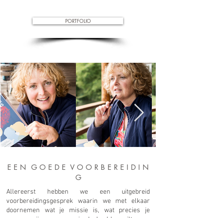
PORTFOLIO
E E N G O E D E V O O R B E R E I D I N
G
Allereerst hebben we een uitgebreid
voorbereidingsgesprek waarin we met elkaar
doornemen wat je missie is, wat precies je