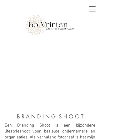
B R A N D I N G S H O O T
Een Branding Shoot is een bijzondere
lifestyleshoot voor bezielde ondernemers en
organisaties. Als verhalend fotograaf is het mijn