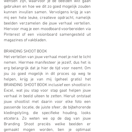
wensen zijn, waarvoor je de beelden wilt gaan
gebruiken en hoe we dit zo goed mogelijk zouden
kunnen invullen samen. Vervolgens krijg je van
mij een hele leuke, creatieve opdracht, namelijk
beelden verzamelen die jouw verhaal vertellen.
Hiervoor mag je een moodboard voorbereiden via
Pinterest of een visionboard samengesteld uit
magazines of vakbladen.
BRANDING SHOOT BOOK
Het vertellen van jouw verhaal moet je niet te licht
nemen. Hiermee manifesteer je jezelf, dus het is
erg belangrijk dat je hier de tijd voor neemt. Om
jou zo goed mogelijk in dit proces op weg te
helpen, krijg je van mij (geheel gratis) het
BRANDING SHOOT BOOK inclusief een shootlist in
Excel, wat jou stap voor stap gaat helpen jouw
verhaal in beeld uiteen te zetten. Hieruit ontstaat
jouw shootlist met daarin voor elke foto een
passende locatie, de juiste sfeer, de bijbehorende
kledingstyling, die specifieke houding, looks
etcetera. Zo weten we op de dag van jouw
Branding Shoot preciés welke beelden er
gemaakt mogen worden, ben je optimaal