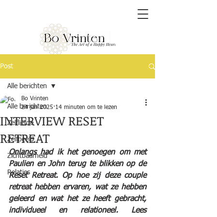
Post
Alle berichten
Bo Vrinten
Alle berichten
24 jan 2025
14 minuten om te lezen
INTERVIEW RESET
Zelfliefde
RETREAT
Zelfbeeld
Onlangs had ik het genoegen om met 
Zichtbaarheid
Paulien en John terug te blikken op de 
Relaties
Reset Retreat. Op hoe zij deze couple 
retreat hebben ervaren, wat ze hebben 
geleerd en wat het ze heeft gebracht, 
individueel en relationeel. Lees 