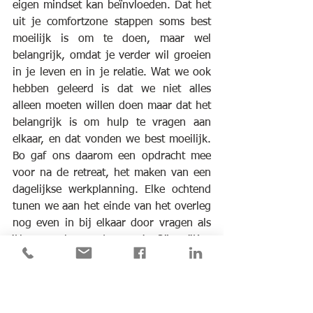
eigen mindset kan beïnvloeden. Dat het 
uit je comfortzone stappen soms best 
moeilijk is om te doen, maar wel 
belangrijk, omdat je verder wil groeien 
in je leven en in je relatie. Wat we ook 
hebben geleerd is dat we niet alles 
alleen moeten willen doen maar dat het 
belangrijk is om hulp te vragen aan 
elkaar, en dat vonden we best moeilijk. 
Bo gaf ons daarom een opdracht mee 
voor na de retreat, het maken van een 
dagelijkse werkplanning. Elke ochtend 
tunen we aan het einde van het overleg 
nog even in bij elkaar door vragen als 
‘Hoe gaat het verder met jou?” en “Kan 
ik je vandaag nog ergens mee helpen?” 
Zo is er naast rust, in- en overzicht, nu 
veel meer ruimte gekomen om tijdig te 
delen wat er speelt. Hierdoor lopen 