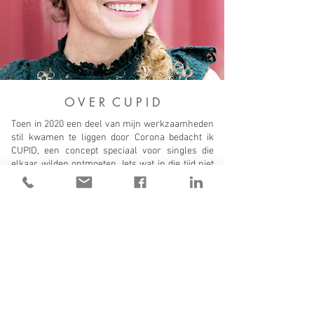
O V E R C U P I D
Toen in 2020 een deel van mijn werkzaamheden
stil kwamen te liggen door Corona bedacht ik
CUPID, een concept speciaal voor singles die
elkaar wilden ontmoeten. Iets wat in die tijd niet
meer zo makkelijk was aangezien alle café’s en
restaurants gesloten waren. Wat nog wel kon
was wandelen, dus bedacht ik de ‘Single Walk’,
zodat singles langs de Single in Utrecht konden
wandelspeeddaten.
Gedurende het eerste jaar organiseerde ik meer
dan 60 wandelspeeddates voor meer dan 1000
singles, waaruit veel vervolgdates, mooie
vriendschappen én hele mooie relaties
ontstonden. Tijdens de wandelingen fungeerde ik