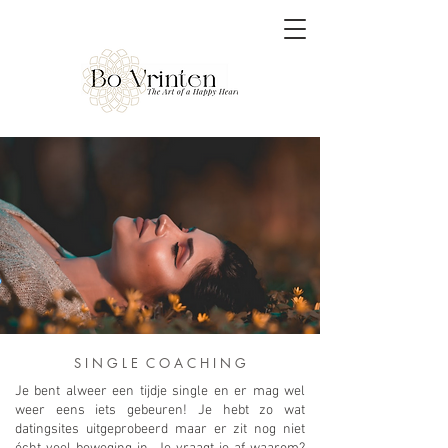
S I N G L E C O A C H I N G
Je bent alweer een tijdje single en er mag wel
weer eens iets gebeuren! Je hebt zo wat
datingsites uitgeprobeerd maar er zit nog niet