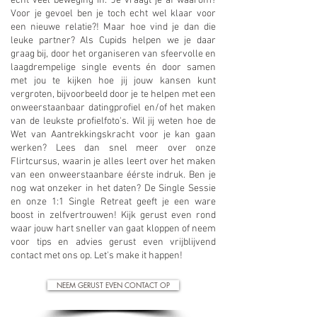
écht veel beweging in. Je vraagt je af waarom?
Voor je gevoel ben je toch echt wel klaar voor
een nieuwe relatie?! Maar hoe vind je dan die
leuke partner? Als Cupids helpen we je daar
graag bij, door het organiseren van sfeervolle en
laagdrempelige single events én door samen
met jou te kijken hoe jij jouw kansen kunt
vergroten, bijvoorbeeld door je te helpen met een
onweerstaanbaar datingprofiel en/of het maken
van de leukste profielfoto's. Wil jij weten hoe de
Wet van Aantrekkingskracht voor je kan gaan
werken? Lees dan snel meer over onze
Flirtcursus, waarin je alles leert over het maken
van een onweerstaanbare éérste indruk. Ben je
nog wat onzeker in het daten? De Single Sessie
en onze 1:1 Single Retreat geeft je een ware
boost in zelfvertrouwen! Kijk gerust even rond
waar jouw hart sneller van gaat kloppen of neem
voor tips en advies gerust even vrijblijvend
contact met ons op. Let's make it happen!
NEEM GERUST EVEN CONTACT OP